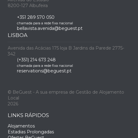
8200-127 Albufeira
+351 289 570 050
chamada para a rede fixa nacional
bellavista.avenida@beguest.pt
LISBOA
Avenida das Acácias 175 loja B Jardins da Parede 2775-
342
(+351) 214 673 248
chamada para a rede fixa nacional
reservations@beguest.pt
© BeGuest - A sua empresa de Gestão de Alojamento
Local
2026
LINKS RÁPIDOS
Alojamentos
Estadias Prolongadas
Ofertas BeGuest