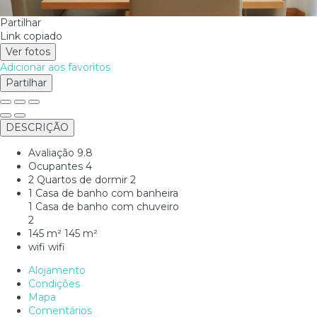
Partilhar
Link copiado
Ver fotos
Adicionar aos favoritos
Partilhar
DESCRIÇÃO
Avaliação
9.8
Ocupantes
4
2 Quartos de dormir
2
1 Casa de banho com banheira
1 Casa de banho com chuveiro
2
145 m²
145 m²
wifi
wifi
Alojamento
Condições
Mapa
Comentários