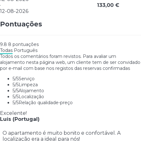
·
133,00 €
12-08-2026
Pontuações
9.8
8
pontuações
Todas
Português
Todos os comentários foram revistos. Para avaliar um
alojamento nesta página web, um cliente tem de ser convidado
por e-mail com base nos registos das reservas confirmadas
5
/5
Serviço
5
/5
Limpeza
5
/5
Alojamento
5
/5
Localização
5
/5
Relação qualidade-preço
Excelente!
Luís (Portugal)
O apartamento é muito bonito e confortável. A
localização era a ideal para nós!