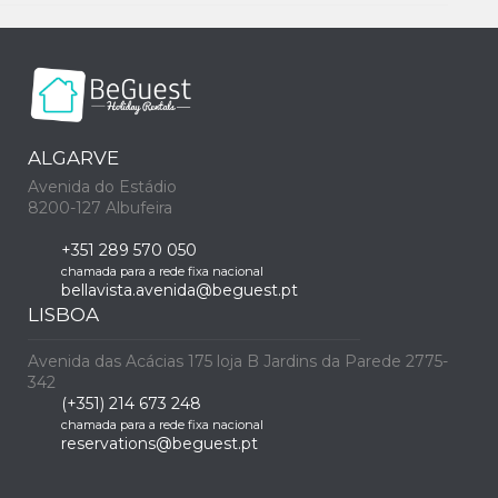
ALGARVE
Avenida do Estádio
8200-127 Albufeira
+351 289 570 050
chamada para a rede fixa nacional
bellavista.avenida@beguest.pt
LISBOA
Avenida das Acácias 175 loja B Jardins da Parede 2775-
342
(+351) 214 673 248
chamada para a rede fixa nacional
reservations@beguest.pt