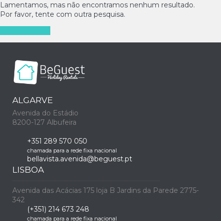
Lamentamos, mas não encontramos nenhum resultado.
Por favor, tente com outra pesquisa.
Nova pesquisa
ALGARVE
Avenida do Estádio
8200-127 Albufeira
+351 289 570 050
chamada para a rede fixa nacional
bellavista.avenida@beguest.pt
LISBOA
Avenida das Acácias 175 loja B Jardins da Parede 2775-
342
(+351) 214 673 248
chamada para a rede fixa nacional