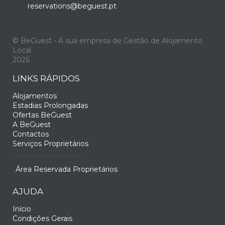
reservations@beguest.pt
© BeGuest - A sua empresa de Gestão de Alojamento
Local
2026
LINKS RÁPIDOS
Alojamentos
Estadias Prolongadas
Ofertas BeGuest
A BeGuest
Contactos
Serviços Proprietários
Área Reservada Proprietários
AJUDA
Início
Condições Gerais