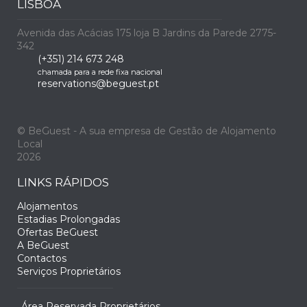
LISBOA
Avenida das Acácias 175 loja B Jardins da Parede 2775-
342
(+351) 214 673 248
chamada para a rede fixa nacional
reservations@beguest.pt
© BeGuest - A sua empresa de Gestão de Alojamento
Local
2026
LINKS RÁPIDOS
Alojamentos
Estadias Prolongadas
Ofertas BeGuest
A BeGuest
Contactos
Serviços Proprietários
Área Reservada Proprietários