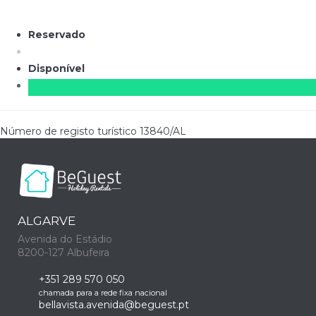
Reservado
Disponível
Número de registo turístico
13840/AL
ALGARVE
Avenida do Estádio
8200-127 Albufeira
+351 289 570 050
chamada para a rede fixa nacional
bellavista.avenida@beguest.pt